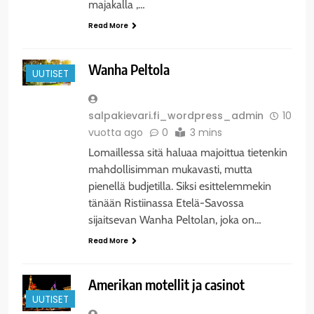
majakalla ,…
Read More
Wanha Peltola
UUTISET
salpakievari.fi_wordpress_admin
10
vuotta ago
0
3 mins
Lomaillessa sitä haluaa majoittua tietenkin
mahdollisimman mukavasti, mutta
pienellä budjetilla. Siksi esittelemmekin
tänään Ristiinassa Etelä-Savossa
sijaitsevan Wanha Peltolan, joka on…
Read More
Amerikan motellit ja casinot
UUTISET