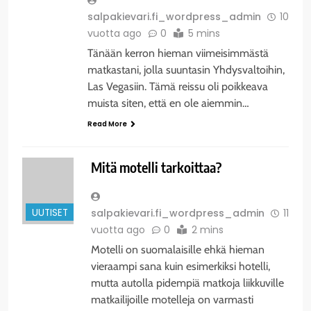
salpakievari.fi_wordpress_admin
10
vuotta ago
0
5 mins
Tänään kerron hieman viimeisimmästä
matkastani, jolla suuntasin Yhdysvaltoihin,
Las Vegasiin. Tämä reissu oli poikkeava
muista siten, että en ole aiemmin…
Read More
Mitä motelli tarkoittaa?
UUTISET
salpakievari.fi_wordpress_admin
11
vuotta ago
0
2 mins
Motelli on suomalaisille ehkä hieman
vieraampi sana kuin esimerkiksi hotelli,
mutta autolla pidempiä matkoja liikkuville
matkailijoille motelleja on varmasti