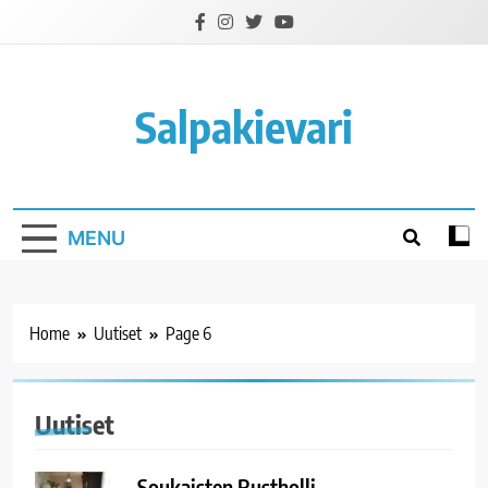
Skip
to
content
Salpakievari
MENU
Home
Uutiset
Page 6
Uutiset
Soukaisten Rustholli