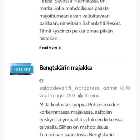
Etelä-Savossa Puumalassa on
matkailijalla mahdollisuus päästä
majoittumaan aivan valloittavaan
paikkaan, nimeltään Sahanlahti Resort.
Tämä kyseinen paikka omaa pitkän
historian…
Read More
Bengtskärin majakka
UUTISET
salpakievari.fi_wordpress_admin
10
vuotta ago
0
3 mins
Miltä kuulostaisi yöpyä Pohjoismaiden
korkeimmassa majakassa, aaltojen
tyrskyessä ympärillä ja lokkien kirkuessa
taivaalla. Siihen on mahdollisuus
Turunmaan saaristossa Bengtskärin