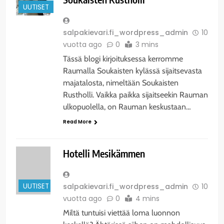
UUTISET
salpakievari.fi_wordpress_admin
10
vuotta ago
0
3 mins
Tässä blogi kirjoituksessa kerromme
Raumalla Soukaisten kylässä sijaitsevasta
majatalosta, nimeltään Soukaisten
Rustholli. Vaikka paikka sijaitseekin Rauman
ulkopuolella, on Rauman keskustaan…
Read More
Hotelli Mesikämmen
UUTISET
salpakievari.fi_wordpress_admin
10
vuotta ago
0
4 mins
Miltä tuntuisi viettää loma luonnon