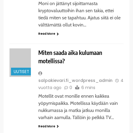
Moni on jättänyt sijoittamasta
kryptovaluuttoihin ihan sen takia, ettei
tiedä miten se tapahtuu. Ajatus siitä ei ole
välttämättä ollut kovin…
Read More
Miten saada aika kulumaan
motellissa?
UUTISET
salpakievari.fi_wordpress_admin
4
vuotta ago
0
6 mins
Motellit ovat monille ennen kaikkea
yöpymispaikka. Motellissa käydään vain
nukkumassa ja matka jatkuu monilla
varhain aamulla. Tällöin jo pelkkä TV…
Read More