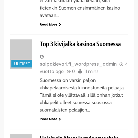
ei varmastikaan yllätä ketään, sillä
tietenkin Suomen ensimmäinen kasino
avataan…
Read More
Top 3 kivijalka kasinoa Suomessa
UUTISET
salpakievari.fi_wordpress_admin
4
vuotta ago
0
11 mins
Suomessa on varsin paljon
uhkapelaamisesta kiinnostuneita pelaajia.
Tämä ei ole yllättävää, sillä onhan jotkut
uhkapelit olleet suuressa suosiossa
suomalaisten pelaajien…
Read More