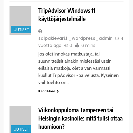
TripAdvisor Windows 11 -
käyttöjärjestelmälle
UUTISET
salpakievari.fi_wordpress_admin
4
vuotta ago
0
6 mins
Jos olet innokas matkustaja, tai
suunnittelisit ainakin mielessäsi usein
erilaisia matkoja, olet aivan varmasti
kuullut TripAdvisor -palvelusta. Kyseinen
vaihtoehto on…
Read More
Viikonloppuloma Tampereen tai
Helsingin kasinolle: mitä tulisi ottaa
huomioon?
UUTISET