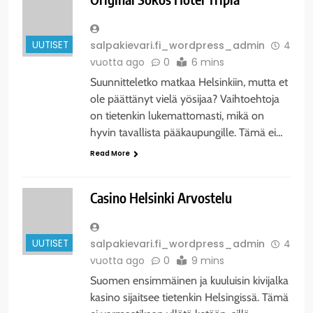
UUTISET
salpakievari.fi_wordpress_admin
4
vuotta ago
0
6 mins
Suunnitteletko matkaa Helsinkiin, mutta et
ole päättänyt vielä yösijaa? Vaihtoehtoja
on tietenkin lukemattomasti, mikä on
hyvin tavallista pääkaupungille. Tämä ei…
Read More
Casino Helsinki Arvostelu
UUTISET
salpakievari.fi_wordpress_admin
4
vuotta ago
0
9 mins
Suomen ensimmäinen ja kuuluisin kivijalka
kasino sijaitsee tietenkin Helsingissä. Tämä