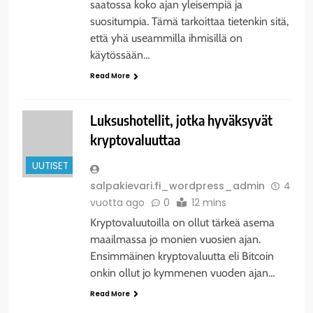
saatossa koko ajan yleisempiä ja
suositumpia. Tämä tarkoittaa tietenkin sitä,
että yhä useammilla ihmisillä on
käytössään…
Read More
Luksushotellit, jotka hyväksyvät
kryptovaluuttaa
UUTISET
salpakievari.fi_wordpress_admin
4
vuotta ago
0
12 mins
Kryptovaluutoilla on ollut tärkeä asema
maailmassa jo monien vuosien ajan.
Ensimmäinen kryptovaluutta eli Bitcoin
onkin ollut jo kymmenen vuoden ajan…
Read More