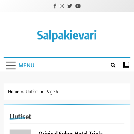
Skip
to
content
Salpakievari
MENU
Home
Uutiset
Page 4
Uutiset
Original Sokos Hotel Tripla