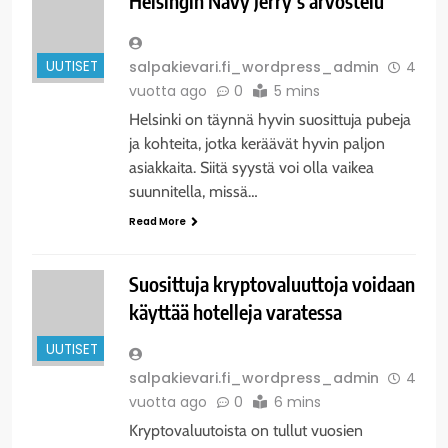
Helsingin Navy Jerry’s arvostelu
UUTISET
salpakievari.fi_wordpress_admin
4
vuotta ago
0
5 mins
Helsinki on täynnä hyvin suosittuja pubeja
ja kohteita, jotka keräävät hyvin paljon
asiakkaita. Siitä syystä voi olla vaikea
suunnitella, missä…
Read More
Suosittuja kryptovaluuttoja voidaan
käyttää hotelleja varatessa
UUTISET
salpakievari.fi_wordpress_admin
4
vuotta ago
0
6 mins
Kryptovaluutoista on tullut vuosien