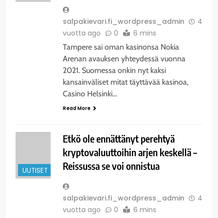
salpakievari.fi_wordpress_admin
4
vuotta ago
0
6 mins
Tampere sai oman kasinonsa Nokia
Arenan avauksen yhteydessä vuonna
2021. Suomessa onkin nyt kaksi
kansainväliset mitat täyttävää kasinoa,
Casino Helsinki…
Read More
Etkö ole ennättänyt perehtyä
kryptovaluuttoihin arjen keskellä –
Reissussa se voi onnistua
UUTISET
salpakievari.fi_wordpress_admin
4
vuotta ago
0
6 mins