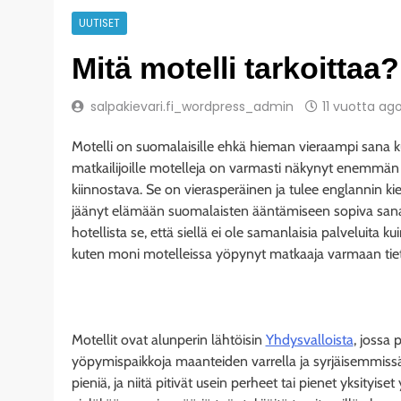
UUTISET
Mitä motelli tarkoittaa?
salpakievari.fi_wordpress_admin
11 vuotta ag
Motelli on suomalaisille ehkä hieman vieraampi sana kui
matkailijoille motelleja on varmasti näkynyt enemm
kiinnostava. Se on vierasperäinen ja tulee englannin ki
jäänyt elämään suomalaisten ääntämiseen sopiva sa
hotellista se, että siellä ei ole samanlaisia palveluita 
kuten moni motelleissa yöpynyt matkaaja varmaan tiet
Motellit ovat alunperin lähtöisin
Yhdysvalloista
, jossa
yöpymispaikkoja maanteiden varrella ja syrjäisemmissä
pieniä, ja niitä pitivät usein perheet tai pienet yksityise