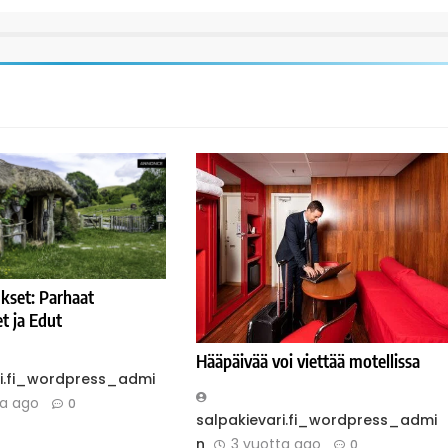
kset: Parhaat
 ja Edut
Hääpäivää voi viettää motellissa
ri.fi_wordpress_admi
ta ago
0
salpakievari.fi_wordpress_admi
n
3 vuotta ago
0