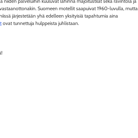
sä niiden palveluihin kuuluvat lähinnä majoitustilat sekä ravintola ja
in vastaanottonakin. Suomeen motellit saapuivat 1960-luvulla, mutta
iissä järjestetään yhä edelleen yksityisiä tapahtumia aina
t
ovat tunnettuja hulppeista juhlistaan.
ä!