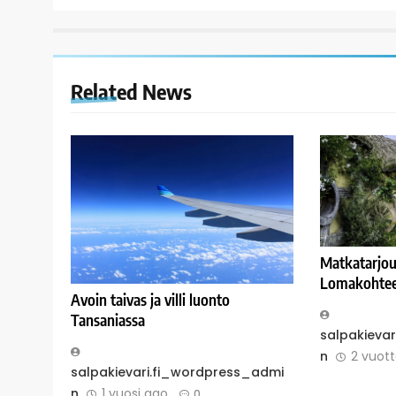
Related News
Matkatarjou
Lomakohteet
Avoin taivas ja villi luonto
Tansaniassa
salpakieva
n
2 vuot
salpakievari.fi_wordpress_admi
n
1 vuosi ago
0