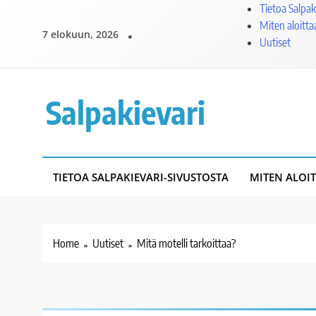
Skip
Tietoa Salpak
to
Miten aloittaa
7 elokuun, 2026
content
Uutiset
Salpakievari
TIETOA SALPAKIEVARI-SIVUSTOSTA
MITEN ALOIT
Home
Uutiset
Mitä motelli tarkoittaa?