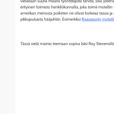
vieläkään suuria määriä työntekijöitä tarvita, sillä yleen
erityinen toimisto henkilökunnalla, joka toimii motell
amerikan menosta poiketen ne olivat korkeaa tasoa ja n
pikkujouluista hääjuhliin. Esimerkiksi
Raaseporin motelli
Tässä vielä mainio teemaan sopiva biisi Ray Stevensilt