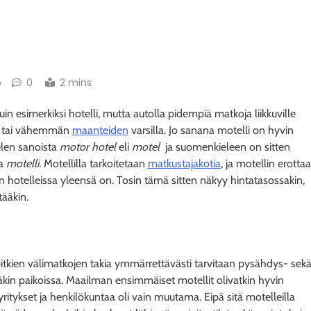
o
0
2 mins
n esimerkiksi hotelli, mutta autolla pidempiä matkoja liikkuville
än tai vähemmän
maanteiden
varsilla. Jo sanana motelli on hyvin
elen sanoista
motor hotel
eli
motel
ja suomenkieleen on sitten
na
motelli.
Motellilla tarkoitetaan
matkustajakotia
, ja motellin erottaa
kuin hotelleissa yleensä on. Tosin tämä sitten näkyy hintatasossakin,
ääkin.
 pitkien välimatkojen takia ymmärrettävästi tarvitaan pysähdys- sek
kin paikoissa. Maailman ensimmäiset motellit olivatkin hyvin
t yritykset ja henkilökuntaa oli vain muutama. Eipä sitä motelleilla