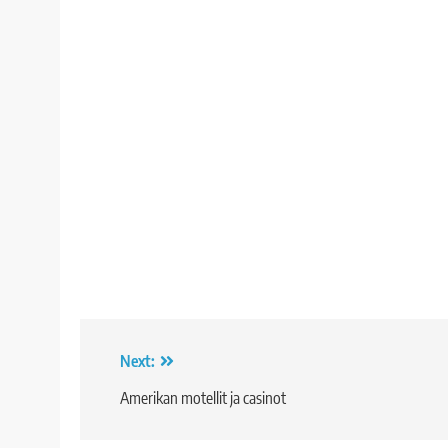
Artikkelien
Next:
selaus
Amerikan motellit ja casinot