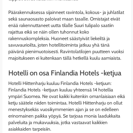
Päärakennuksessa sijainneet ravintola, kokous- ja juhlatilat
sekä saunaosasto paloivat maan tasalle. Omistajat eivät
enää rakennuttaneet uutta tilalle Suuri tulipalo saatiin
rajattua eikä se näin ollen tuhonnut koko
rakennuskompleksia. Huoneet säästyivät liekeiltä ja
savuvaurioilta, joten hotellitoiminta jatkuu yhä tänä
päivänä pienimuotoisesti. Ravintolatilojen puutteen vuoksi
majoitukseen ei kuitenkaan tällä hetkellä kuulu aamiaista.
Hotelli on osa Finlandia Hotels -ketjua
Hotelli Hiittenharju kuuluu Finlandia Hotels -ketjuun:
Finlandia Hotels -ketjuun kuuluu yhteensä 14 hotellia
ympäri Suomea. Ne ovat kaikki kuitenkin omanlaisiaan eikä
ketju säätele niiden toimintaa. Hotelli Hiittenharju on ollut
menestyksekäs vuosikymmenien ajan ja se on edelleen
erinomainen paikka yöpyä. Se tarjoaa monia laadukkaita
palveluita ja mukavuuksia, jotka vastaavat kaikkien
asiakkaiden tarpeisiin.