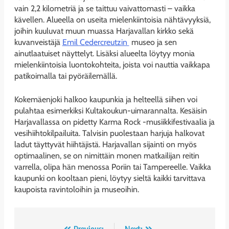
vain 2,2 kilometriä ja se taittuu vaivattomasti – vaikka
kävellen. Alueella on useita mielenkiintoisia nähtävyyksiä,
joihin kuuluvat muun muassa Harjavallan kirkko sekä
kuvanveistäjä
Emil Cedercreutzin
museo ja sen
ainutlaatuiset näyttelyt. Lisäksi alueelta löytyy monia
mielenkiintoisia luontokohteita, joista voi nauttia vaikkapa
patikoimalla tai pyöräilemällä.
Kokemäenjoki halkoo kaupunkia ja helteellä siihen voi
pulahtaa esimerkiksi Kultakoukun-uimarannalta. Kesäisin
Harjavallassa on pidetty Karma Rock -musiikkifestivaalia ja
vesihiihtokilpailuita. Talvisin puolestaan harjuja halkovat
ladut täyttyvät hiihtäjistä. Harjavallan sijainti on myös
optimaalinen, se on nimittäin monen matkailijan reitin
varrella, olipa hän menossa Poriin tai Tampereelle. Vaikka
kaupunki on kooltaan pieni, löytyy sieltä kaikki tarvittava
kaupoista ravintoloihin ja museoihin.
Previous:
Next: