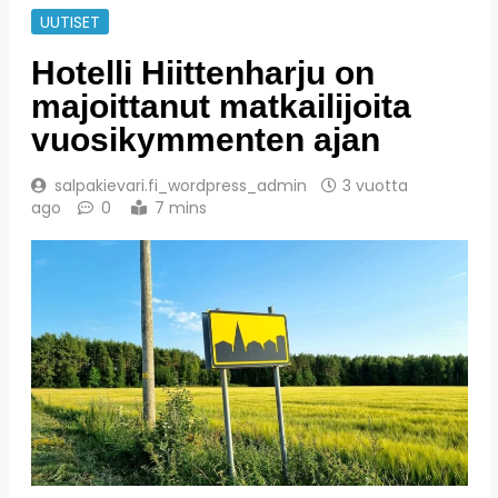
UUTISET
Hotelli Hiittenharju on
majoittanut matkailijoita
vuosikymmenten ajan
salpakievari.fi_wordpress_admin
3 vuotta
ago
0
7 mins