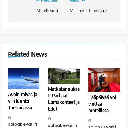
Artikkelien
selaus
Motelli Körri
Minimotel Tohmajärvi
Related News
Matkatarjoukse
Avoin taivas ja
t: Parhaat
Hääpäivää voi
villi luonto
Lomakohteet ja
viettää
Tansaniassa
Edut
motellissa
salpakievari.fi
salpakievari.fi
salpakievari.fi