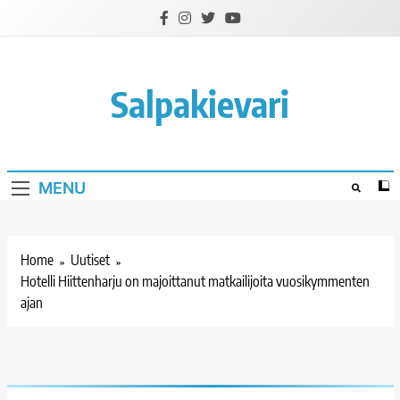
Skip
to
content
Salpakievari
MENU
Home
Uutiset
Hotelli Hiittenharju on majoittanut matkailijoita vuosikymmenten
ajan