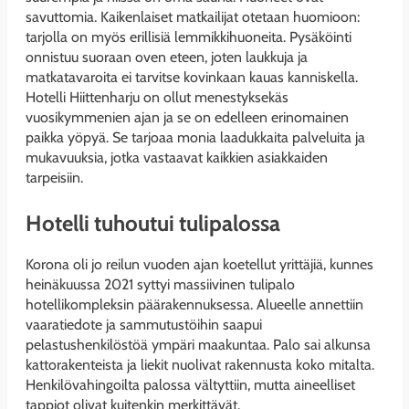
savuttomia. Kaikenlaiset matkailijat otetaan huomioon:
tarjolla on myös erillisiä lemmikkihuoneita. Pysäköinti
onnistuu suoraan oven eteen, joten laukkuja ja
matkatavaroita ei tarvitse kovinkaan kauas kanniskella.
Hotelli Hiittenharju on ollut menestyksekäs
vuosikymmenien ajan ja se on edelleen erinomainen
paikka yöpyä. Se tarjoaa monia laadukkaita palveluita ja
mukavuuksia, jotka vastaavat kaikkien asiakkaiden
tarpeisiin.
Hotelli tuhoutui tulipalossa
Korona oli jo reilun vuoden ajan koetellut yrittäjiä, kunnes
heinäkuussa 2021 syttyi massiivinen tulipalo
hotellikompleksin päärakennuksessa. Alueelle annettiin
vaaratiedote ja sammutustöihin saapui
pelastushenkilöstöä ympäri maakuntaa. Palo sai alkunsa
kattorakenteista ja liekit nuolivat rakennusta koko mitalta.
Henkilövahingoilta palossa vältyttiin, mutta aineelliset
tappiot olivat kuitenkin merkittävät.