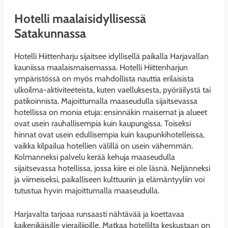
Hotelli maalaisidyllisessä
Satakunnassa
Hotelli Hiittenharju sijaitsee idyllisellä paikalla Harjavallan
kauniissa maalaismaisemassa. Hotelli Hiittenharjun
ympäristössä on myös mahdollista nauttia erilaisista
ulkoilma-aktiviteeteista, kuten vaelluksesta, pyöräilystä tai
patikoinnista. Majoittumalla maaseudulla sijaitsevassa
hotellissa on monia etuja: ensinnäkin maisemat ja alueet
ovat usein rauhallisempia kuin kaupungissa. Toiseksi
hinnat ovat usein edullisempia kuin kaupunkihotelleissa,
vaikka kilpailua hotellien välillä on usein vähemmän.
Kolmanneksi palvelu kerää kehuja maaseudulla
sijaitsevassa hotellissa, jossa kiire ei ole läsnä. Neljänneksi
ja viimeiseksi, paikalliseen kulttuuriin ja elämäntyyliin voi
tutustua hyvin majoittumalla maaseudulla.
Harjavalta tarjoaa runsaasti nähtävää ja koettavaa
kaikenikäisille vierailijoille. Matkaa hotellilta keskustaan on