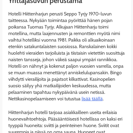
Yrittäjäsuvun perustama
Hotelli Hiittenharjun perusti Seppo Tyrjy 1970-luvun
taitteessa. Nykyään toimintaa pyörittää hänen pojan
poikansa Tuomas Tyrjy. Alkujaan Hiittenharju toimi
motellina, mutta laajennusten ja remonttien myötä nimi
vaihtui hotelliksi vuonna 1981. Paikka oli alkuaikoinaan
etenkin satakuntalaisten suosiossa. Ranskalainen kokki
huolehti vieraiden tarjoiluista ja tiistaisin vietettiin suosittuja
naisten tansseja, johon väkeä saapui ympäri rannikkoa.
Hotelli on nähnyt ja kokenut paljon vuosien varrella, onpa
se muun muassa menettänyt anniskelulupansakin. Bingo
viihdytti vierailijoita ja pajatsot kilkattivat. Kasinopelien
suosio säilyy yhä matkailijoiden keskuudessa, mutta
pelaaminen tapahtuu nykypäivänä usein netissä.
Nettikasinopelaamiseen voi tutustua
lisää täällä
.
Hiittenharjun hotelli tarjoaa asiakkailleen useita erilaisia
huonevaihtoehtoja. Pääsääntöisesti hotellissa on kaksi eri
tyyppiä huoneita: sviitti ja perinteinen huone. Sviitit ovat
suurempia ja niissä on oma sauna. Huoneet ovat