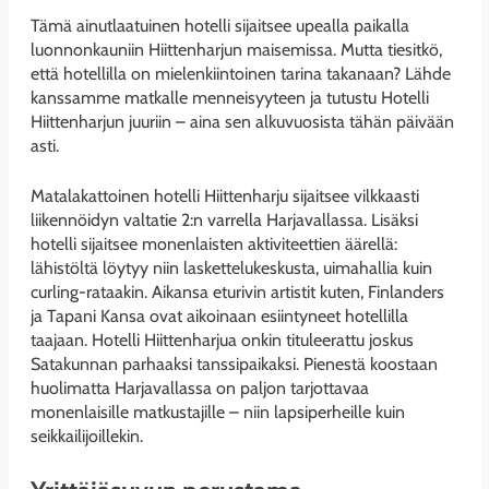
Tämä ainutlaatuinen hotelli sijaitsee upealla paikalla
luonnonkauniin Hiittenharjun maisemissa. Mutta tiesitkö,
että hotellilla on mielenkiintoinen tarina takanaan? Lähde
kanssamme matkalle menneisyyteen ja tutustu Hotelli
Hiittenharjun juuriin – aina sen alkuvuosista tähän päivään
asti.
Matalakattoinen hotelli Hiittenharju sijaitsee vilkkaasti
liikennöidyn valtatie 2:n varrella Harjavallassa. Lisäksi
hotelli sijaitsee monenlaisten aktiviteettien äärellä:
lähistöltä löytyy niin laskettelukeskusta, uimahallia kuin
curling-rataakin. Aikansa eturivin artistit kuten, Finlanders
ja Tapani Kansa ovat aikoinaan esiintyneet hotellilla
taajaan. Hotelli Hiittenharjua onkin tituleerattu joskus
Satakunnan parhaaksi tanssipaikaksi. Pienestä koostaan
huolimatta Harjavallassa on paljon tarjottavaa
monenlaisille matkustajille – niin lapsiperheille kuin
seikkailijoillekin.