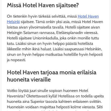
Missä Hotel Haven sijaitsee?
On tietenkin hyvin tärkeää selvittää, missä
Hotel Haven
Helsinki
sijaitsee. Tämä onkin yksi asia, missä Hotel Haven
loistaa aivan ylivoimaisella tavalla. Hotelli sijaitsee aivan
Helsingin Sataman rannassa, Eteläesplanadin vieressä.
Hotelli sijaitsee Unioninkadulla, joka onkin monille tuttu
katu. Lisäksi sinun on hyvin helppo päästä hotellista
liikkeelle mihin ikinä haluat. Lisäksi saapuessasi Helsinkiin,
sinun on hyvin helppo matkustaa hotellille hyvin helposti
ja nopeasti.
Hotel Haven tarjoaa monia erilaisia
huoneita vieraille
Voitko löytää juuri sinulle sopivan huoneen Hotel
Havenista? Oletettavasti kyllä! Hotellissa on todella upeita
huoneita aina Superior tasosta kahteen erilaiseen sviittiin.
Huoneisiin voidaan majoittaa helposti kolme vierasta. Silti