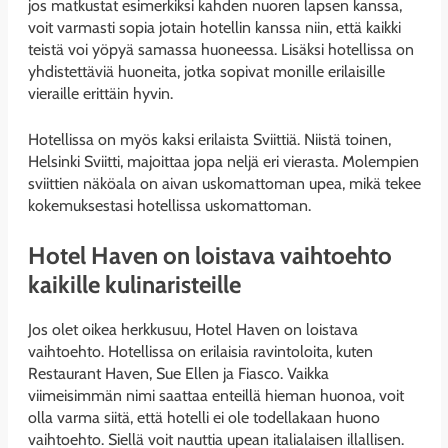
jos matkustat esimerkiksi kahden nuoren lapsen kanssa,
voit varmasti sopia jotain hotellin kanssa niin, että kaikki
teistä voi yöpyä samassa huoneessa. Lisäksi hotellissa on
yhdistettäviä huoneita, jotka sopivat monille erilaisille
vieraille erittäin hyvin.
Hotellissa on myös kaksi erilaista Sviittiä. Niistä toinen,
Helsinki Sviitti, majoittaa jopa neljä eri vierasta. Molempien
sviittien näköala on aivan uskomattoman upea, mikä tekee
kokemuksestasi hotellissa uskomattoman.
Hotel Haven on loistava vaihtoehto
kaikille kulinaristeille
Jos olet oikea herkkusuu, Hotel Haven on loistava
vaihtoehto. Hotellissa on erilaisia ravintoloita, kuten
Restaurant Haven, Sue Ellen ja Fiasco. Vaikka
viimeisimmän nimi saattaa enteillä hieman huonoa, voit
olla varma siitä, että hotelli ei ole todellakaan huono
vaihtoehto. Siellä voit nauttia upean italialaisen illallisen.