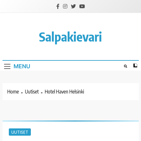
Skip
to
content
Salpakievari
MENU
Home
Uutiset
Hotel Haven Helsinki
UUTISET