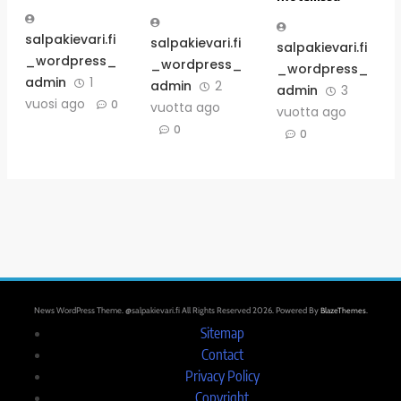
salpakievari.fi
salpakievari.fi
salpakievari.fi
_wordpress_
_wordpress_
_wordpress_
admin
1
admin
2
admin
3
vuosi ago
0
vuotta ago
vuotta ago
0
0
News WordPress Theme. @salpakievari.fi All Rights Reserved 2026. Powered By
BlazeThemes
.
Sitemap
Contact
Privacy Policy
Copyright