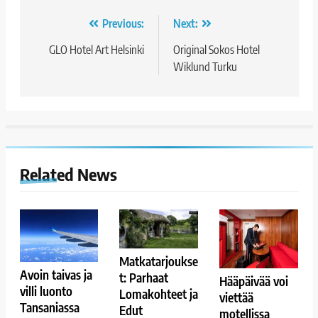
Artikkelien
Previous:
Next:
selaus
GLO Hotel Art Helsinki
Original Sokos Hotel
Wiklund Turku
Related News
Matkatarjoukse
Avoin taivas ja
t: Parhaat
Hääpäivää voi
villi luonto
Lomakohteet ja
viettää
Tansaniassa
Edut
motellissa