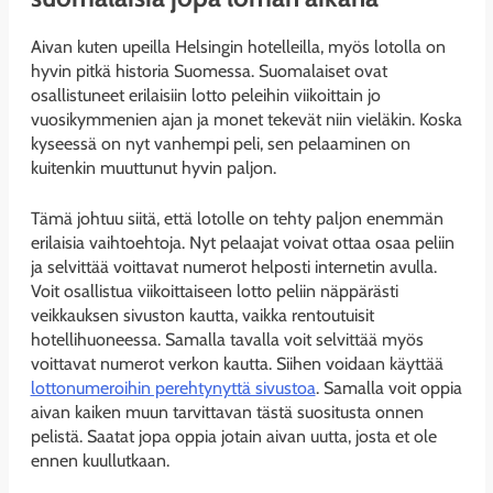
Aivan kuten upeilla Helsingin hotelleilla, myös lotolla on
hyvin pitkä historia Suomessa. Suomalaiset ovat
osallistuneet erilaisiin lotto peleihin viikoittain jo
vuosikymmenien ajan ja monet tekevät niin vieläkin. Koska
kyseessä on nyt vanhempi peli, sen pelaaminen on
kuitenkin muuttunut hyvin paljon.
Tämä johtuu siitä, että lotolle on tehty paljon enemmän
erilaisia vaihtoehtoja. Nyt pelaajat voivat ottaa osaa peliin
ja selvittää voittavat numerot helposti internetin avulla.
Voit osallistua viikoittaiseen lotto peliin näppärästi
veikkauksen sivuston kautta, vaikka rentoutuisit
hotellihuoneessa. Samalla tavalla voit selvittää myös
voittavat numerot verkon kautta. Siihen voidaan käyttää
lottonumeroihin perehtynyttä sivustoa
. Samalla voit oppia
aivan kaiken muun tarvittavan tästä suositusta onnen
pelistä. Saatat jopa oppia jotain aivan uutta, josta et ole
ennen kuullutkaan.