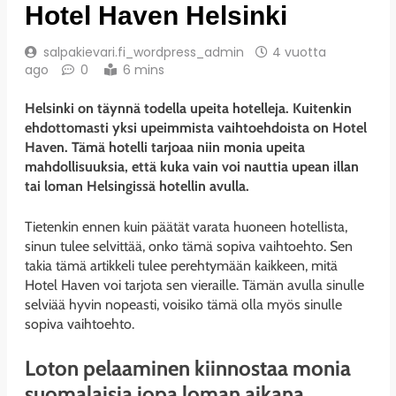
Hotel Haven Helsinki
salpakievari.fi_wordpress_admin
4 vuotta
ago
0
6 mins
Helsinki on täynnä todella upeita hotelleja. Kuitenkin
ehdottomasti yksi upeimmista vaihtoehdoista on Hotel
Haven. Tämä hotelli tarjoaa niin monia upeita
mahdollisuuksia, että kuka vain voi nauttia upean illan
tai loman Helsingissä hotellin avulla.
Tietenkin ennen kuin päätät varata huoneen hotellista,
sinun tulee selvittää, onko tämä sopiva vaihtoehto. Sen
takia tämä artikkeli tulee perehtymään kaikkeen, mitä
Hotel Haven voi tarjota sen vieraille. Tämän avulla sinulle
selviää hyvin nopeasti, voisiko tämä olla myös sinulle
sopiva vaihtoehto.
Loton pelaaminen kiinnostaa monia
suomalaisia jopa loman aikana